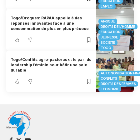
EDUCATION
EMPLOI
Togo/Drogues: RAPAA appelle à des
AFRIQUE
réponses innovantes face à une
DROITS DE L'HOMME
consommation de plus en plus précoce
EDUCATION
JEUNESSE
SOCIÉTÉ
TOGO
Togo/Conflits agro-pastoraux : le pari du
leadership féminin pour bâtir une paix
durable
AUTONOMISATION FIN
CONFLITS
DROITS DES FEMMES
ECONOMIE