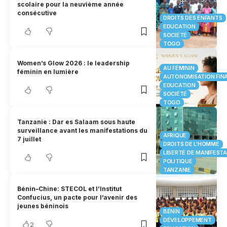
scolaire pour la neuvième année
consécutive
DROITS DES ENFANTS
EDUCATION
SOCIÉTÉ
TOGO
Women’s Glow 2026 : le leadership
AU FÉMININ
féminin en lumière
AUTONOMISATION FIN
EDUCATION
SOCIÉTÉ
TOGO
Tanzanie : Dar es Salaam sous haute
surveillance avant les manifestations du
AFRIQUE
7 juillet
DROITS DE L'HOMME
LIBERTÉ DE MANIFEST
POLITIQUE
TANZANIE
Bénin–Chine: STECOL et l’Institut
Confucius, un pacte pour l’avenir des
jeunes béninois
BÉNIN
DÉVELOPPEMENT
2