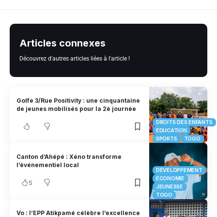
Articles connexes
Découvrez d'autres articles liées à l'article !
Golfe 3/Rue Positivity : une cinquantaine
de jeunes mobilisés pour la 2è journée
DROITS DES ENFANTS
EDUCATION
SPORTS
TOGO
Canton d’Ahépé : Xéno transforme
l’événementiel local
DÉVELOPPEMENT
ECONOMIE
5
JEUNESSE
TOGO
Vo : l’EPP Atikpamé célèbre l’excellence