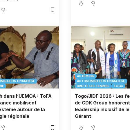
AU FÉMININ
MISATION FINANCIÈRE
AUTONOMISATION FINANCIÈRE
IE
DROITS DES FEMMES
TOGO
h dans l’UEMOA : ToFA
Togo/JIDF 2026 : Les 
liance mobilisent
de CDK Group honorent
ystème autour de la
leadership inclusif de le
gie régionale
Gérant