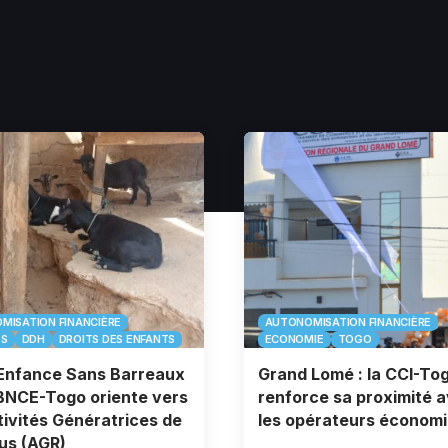
MISATION FINANCIÈRE
AUTONOMISATION FINANCIÈRE
TS
DDH
DROITS DES ENFANTS
ECONOMIE
TOGO
Enfance Sans Barreaux
Grand Lomé : la CCI-To
 BNCE-Togo oriente vers
renforce sa proximité 
tivités Génératrices de
les opérateurs économ
us (AGR)