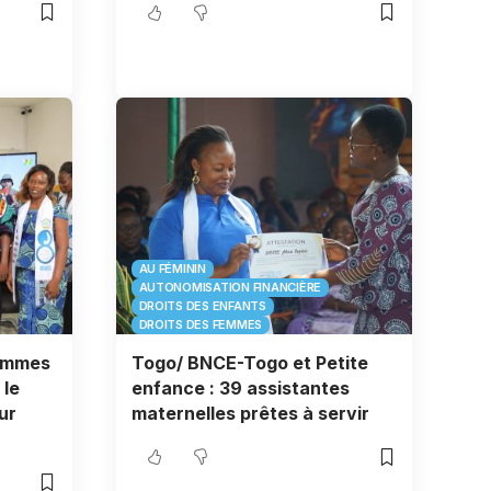
AU FÉMININ
AUTONOMISATION FINANCIÈRE
DROITS DES ENFANTS
DROITS DES FEMMES
femmes
Togo/ BNCE-Togo et Petite
 le
enfance : 39 assistantes
ur
maternelles prêtes à servir