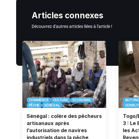
Articles connexes
Découvrez d'autres articles liées à l'article !
COMMERCE
CULTURE
ECONOMIE
AUTONO
PÊCHE
SÉNÉGAL
CONFLI
Sénégal : colère des pêcheurs
Togo/
artisanaux après
3 : Le
l’autorisation de navires
les Ac
industriels dans la pêche
Reven