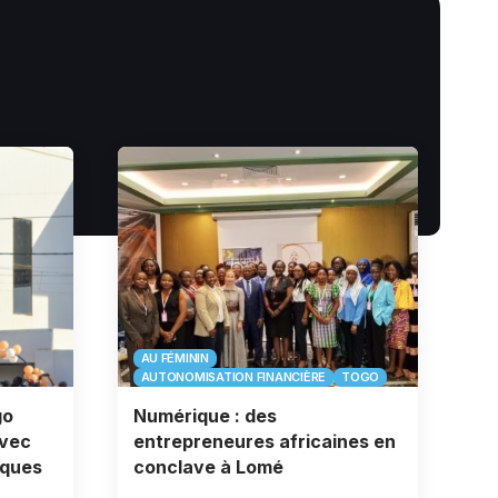
AU FÉMININ
AUTONOMISATION FINANCIÈRE
TOGO
go
Numérique : des
avec
entrepreneures africaines en
iques
conclave à Lomé