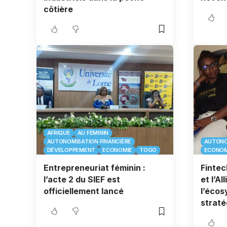
côtière
AFRIQUE
AU FÉMININ
AUTONOMISATION FINANCIÈRE
AUTONO
DÉVELOPPEMENT
ECONOMIE
TOGO
ECONOM
Entrepreneuriat féminin :
Fintec
l’acte 2 du SIEF est
et l’Al
officiellement lancé
l’écos
straté