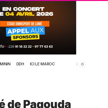
MININ
DDH
ICI LE MAROC
é de Pagouda