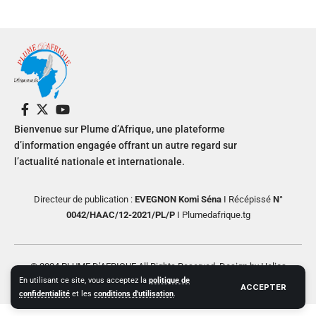
Bienvenue sur Plume d’Afrique, une plateforme
d’information engagée offrant un autre regard sur
l’actualité nationale et internationale.
Directeur de publication :
EVEGNON Komi Séna
I Récépissé
N°
0042/HAAC/12-2021/PL/P
I Plumedafrique.tg
© 2024 PLUME D’AFRIQUE All Rights Reserved. Design by Helios
En utilisant ce site, vous acceptez la
politique de
Creative
ACCEPTER
confidentialité
et les
conditions d'utilisation
.