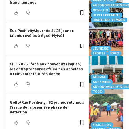
AGRICULTURE
transhumance
AUTONOMISATION FIN
CONFLITS
DÉVELOPPEMENT
DROITS DES FEMMES
Rue Positivity/Journée 3 : 25 jeunes
talents révélés à Agoè-Nyivé1
JEUNESSE
SPORTS
TOGO
SIEF 2025 : face aux nouveaux risques,
les entrepreneures africaines appelées
à réinventer leur résilience
AFRIQUE
AU FÉMININ
AUTONOMISATION FIN
TOGO
Golfe/Rue Positivity : 62 jeunes retenus à
l’issue de la première phase de
détection
EDUCATION