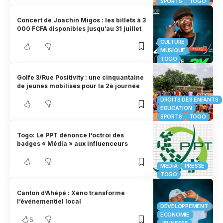
SPORTS
TOGO
Concert de Joachin Migos : les billets à 3
000 FCFA disponibles jusqu’au 31 juillet
CULTURE
MUSIQUE
TOGO
Golfe 3/Rue Positivity : une cinquantaine
de jeunes mobilisés pour la 2è journée
DROITS DES ENFANTS
EDUCATION
SPORTS
TOGO
Togo: Le PPT dénonce l’octroi des
badges « Média » aux influenceurs
MÉDIA
PRESSE
TOGO
Canton d’Ahépé : Xéno transforme
l’événementiel local
DÉVELOPPEMENT
ECONOMIE
5