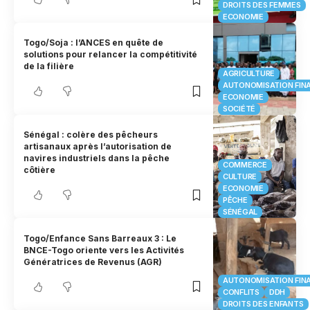
DROITS DES FEMMES
ECONOMIE
Togo/Soja : l’ANCES en quête de
solutions pour relancer la compétitivité
de la filière
AGRICULTURE
AUTONOMISATION FIN
ECONOMIE
SOCIÉTÉ
Sénégal : colère des pêcheurs
artisanaux après l’autorisation de
navires industriels dans la pêche
COMMERCE
côtière
CULTURE
ECONOMIE
PÊCHE
SÉNÉGAL
Togo/Enfance Sans Barreaux 3 : Le
BNCE-Togo oriente vers les Activités
Génératrices de Revenus (AGR)
AUTONOMISATION FIN
CONFLITS
DDH
DROITS DES ENFANTS