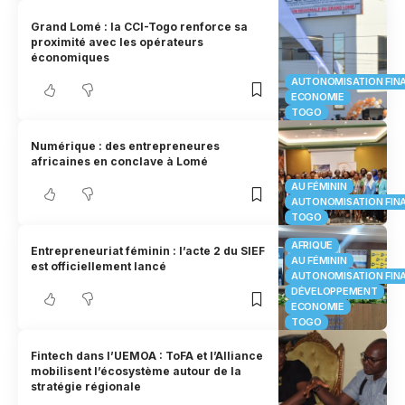
Grand Lomé : la CCI-Togo renforce sa
proximité avec les opérateurs
économiques
AUTONOMISATION FIN
ECONOMIE
TOGO
Numérique : des entrepreneures
africaines en conclave à Lomé
AU FÉMININ
AUTONOMISATION FIN
TOGO
AFRIQUE
Entrepreneuriat féminin : l’acte 2 du SIEF
AU FÉMININ
est officiellement lancé
AUTONOMISATION FIN
DÉVELOPPEMENT
ECONOMIE
TOGO
Fintech dans l’UEMOA : ToFA et l’Alliance
mobilisent l’écosystème autour de la
stratégie régionale