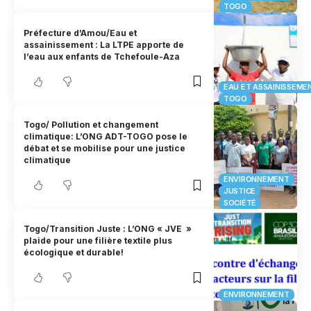
TOGO
Préfecture d’Amou/Eau et
assainissement : La LTPE apporte de
l’eau aux enfants de Tchefoule-Aza
EAU ET ASSAINISSEME
TOGO
Togo/ Pollution et changement
climatique: L’ONG ADT-TOGO pose le
débat et se mobilise pour une justice
climatique
ENVIRONNEMENT
JUSTICE
SOCIÉTÉ
Togo/Transition Juste : L’ONG « JVE »
plaide pour une filière textile plus
écologique et durable!
ENVIRONNEMENT