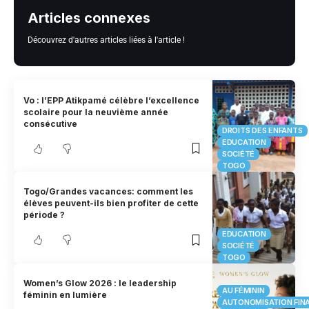
Articles connexes
Découvrez d'autres articles liées à l'article !
Vo : l’EPP Atikpamé célèbre l’excellence
scolaire pour la neuvième année
consécutive
DROITS DES ENFANTS
EDUCATION
SOCIÉTÉ
TOGO
Togo/Grandes vacances: comment les
élèves peuvent-ils bien profiter de cette
période ?
EDUCATION
SOCIÉTÉ
TOGO
Women’s Glow 2026 : le leadership
AU FÉMININ
féminin en lumière
AUTONOMISATION FIN