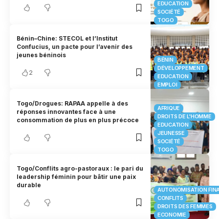
EDUCATION
SOCIÉTÉ
TOGO
Bénin–Chine: STECOL et l’Institut
Confucius, un pacte pour l’avenir des
jeunes béninois
BÉNIN
DÉVELOPPEMENT
2
EDUCATION
EMPLOI
Togo/Drogues: RAPAA appelle à des
AFRIQUE
réponses innovantes face à une
DROITS DE L'HOMME
consommation de plus en plus précoce
EDUCATION
JEUNESSE
SOCIÉTÉ
TOGO
Togo/Conflits agro-pastoraux : le pari du
leadership féminin pour bâtir une paix
durable
AUTONOMISATION FIN
CONFLITS
DROITS DES FEMMES
ECONOMIE