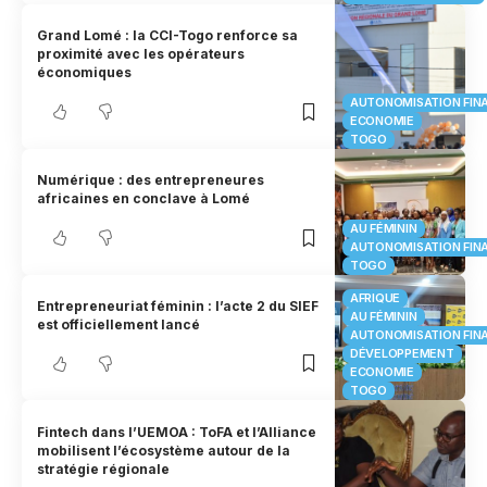
Grand Lomé : la CCI-Togo renforce sa
proximité avec les opérateurs
économiques
AUTONOMISATION FIN
ECONOMIE
TOGO
Numérique : des entrepreneures
africaines en conclave à Lomé
AU FÉMININ
AUTONOMISATION FIN
TOGO
AFRIQUE
Entrepreneuriat féminin : l’acte 2 du SIEF
AU FÉMININ
est officiellement lancé
AUTONOMISATION FIN
DÉVELOPPEMENT
ECONOMIE
TOGO
Fintech dans l’UEMOA : ToFA et l’Alliance
mobilisent l’écosystème autour de la
stratégie régionale