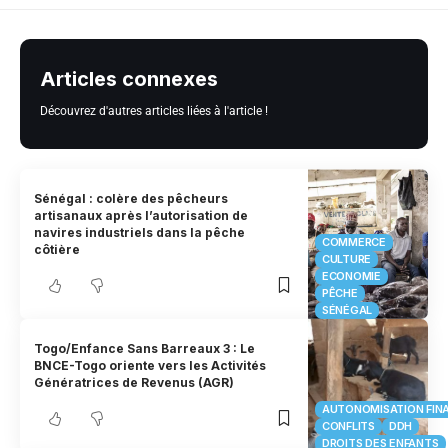
Articles connexes
Découvrez d'autres articles liées à l'article !
Sénégal : colère des pêcheurs
artisanaux après l’autorisation de
navires industriels dans la pêche
COMMERCE
côtière
CULTURE
ECONOMIE
PÊCHE
SÉNÉGAL
Togo/Enfance Sans Barreaux 3 : Le
BNCE-Togo oriente vers les Activités
Génératrices de Revenus (AGR)
AUTONOMISATION FIN
CONFLITS
DDH
DROITS DES ENFANTS