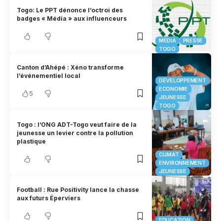
Togo: Le PPT dénonce l’octroi des
badges « Média » aux influenceurs
MÉDIA
PRESSE
TOGO
Canton d’Ahépé : Xéno transforme
l’événementiel local
DÉVELOPPEMENT
ECONOMIE
5
JEUNESSE
TOGO
Togo : l’ONG ADT-Togo veut faire de la
jeunesse un levier contre la pollution
plastique
CLIMAT
ENVIRONNEMENT
JEUNESSE
Football : Rue Positivity lance la chasse
aux futurs Éperviers
EDUCATION