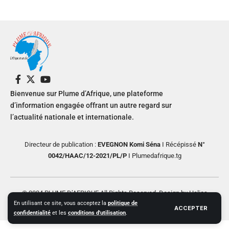
Bienvenue sur Plume d’Afrique, une plateforme
d’information engagée offrant un autre regard sur
l’actualité nationale et internationale.
Directeur de publication :
EVEGNON Komi Séna
I Récépissé
N°
0042/HAAC/12-2021/PL/P
I Plumedafrique.tg
© 2024 PLUME D’AFRIQUE All Rights Reserved. Design by Helios
En utilisant ce site, vous acceptez la
politique de
Creative
ACCEPTER
confidentialité
et les
conditions d'utilisation
.