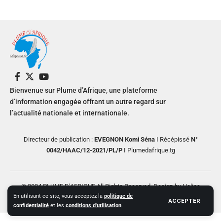
Bienvenue sur Plume d’Afrique, une plateforme
d’information engagée offrant un autre regard sur
l’actualité nationale et internationale.
Directeur de publication :
EVEGNON Komi Séna
I Récépissé
N°
0042/HAAC/12-2021/PL/P
I Plumedafrique.tg
© 2024 PLUME D’AFRIQUE All Rights Reserved. Design by Helios
En utilisant ce site, vous acceptez la
politique de
Creative
ACCEPTER
confidentialité
et les
conditions d'utilisation
.