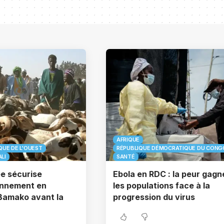
AFRIQUE
QUE DE L'OUEST
RÉPUBLIQUE DÉMOCRATIQUE DU CONG
LI
SANTÉ
ée sécurise
Ebola en RDC : la peur gagn
onnement en
les populations face à la
Bamako avant la
progression du virus