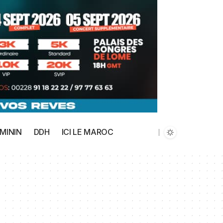
MININ
DDH
ICI LE MAROC