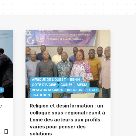
AFRIQUE DE L'OUEST
BÉNIN
CÔTE D'IVOIRE
GUINÉE
MÉDIA
O
RÉSEAUX SOCIAUX
RELIGION
TOGO
TRADITION
e
Religion et désinformation : un
colloque sous-régional réunit à
Lomé des acteurs aux profils
variés pour penser des
solutions