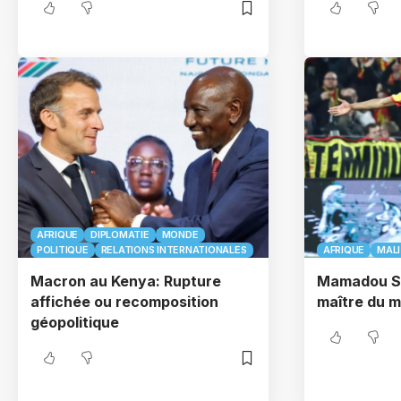
AFRIQUE
DIPLOMATIE
MONDE
POLITIQUE
RELATIONS INTERNATIONALES
AFRIQUE
MALI
Macron au Kenya: Rupture
Mamadou Sa
affichée ou recomposition
maître du m
géopolitique