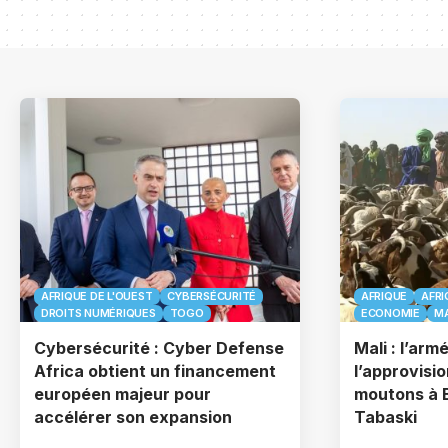
AFRIQUE DE L'OUEST
CYBERSÉCURITÉ
AFRIQUE
AFRI
DROITS NUMÉRIQUES
TOGO
ECONOMIE
MA
Cybersécurité : Cyber Defense
Mali : l’arm
Africa obtient un financement
l’approvisi
européen majeur pour
moutons à 
accélérer son expansion
Tabaski