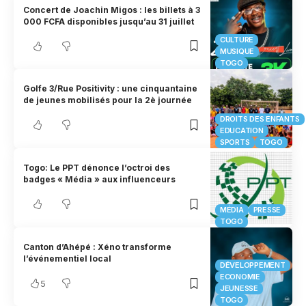
Concert de Joachin Migos : les billets à 3
000 FCFA disponibles jusqu’au 31 juillet
CULTURE
MUSIQUE
TOGO
Golfe 3/Rue Positivity : une cinquantaine
de jeunes mobilisés pour la 2è journée
DROITS DES ENFANTS
EDUCATION
SPORTS
TOGO
Togo: Le PPT dénonce l’octroi des
badges « Média » aux influenceurs
MÉDIA
PRESSE
TOGO
Canton d’Ahépé : Xéno transforme
l’événementiel local
DÉVELOPPEMENT
ECONOMIE
5
JEUNESSE
TOGO