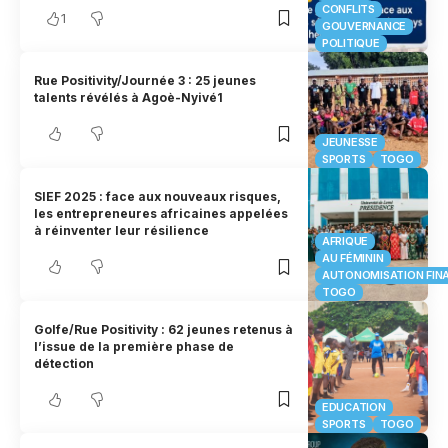
CONFLITS
1
GOUVERNANCE
POLITIQUE
Rue Positivity/Journée 3 : 25 jeunes
talents révélés à Agoè-Nyivé1
JEUNESSE
SPORTS
TOGO
SIEF 2025 : face aux nouveaux risques,
les entrepreneures africaines appelées
à réinventer leur résilience
AFRIQUE
AU FÉMININ
AUTONOMISATION FIN
TOGO
Golfe/Rue Positivity : 62 jeunes retenus à
l’issue de la première phase de
détection
EDUCATION
SPORTS
TOGO