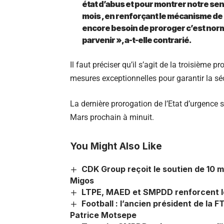
état d’abus et pour montrer notre sen
mois , en renforçant le mécanisme de c
encore besoin de proroger c’est nor
parvenir », a-t-elle contrarié.
Il faut préciser qu’il s’agit de la troisièm
mesures exceptionnelles pour garantir la séc
La dernière prorogation de l’Etat d’urgence 
Mars prochain à minuit.
You Might Also Like
CDK Group reçoit le soutien de 10 m
Migos
LTPE, MAED et SMPDD renforcent leu
Football : l’ancien président de la F
Patrice Motsepe