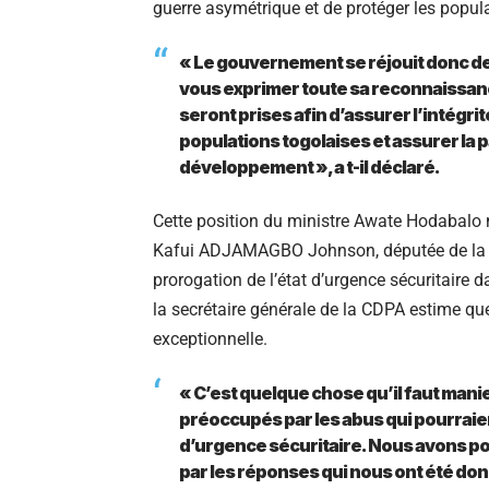
guerre asymétrique et de protéger les popul
« Le gouvernement se réjouit donc de l
vous exprimer toute sa reconnaissanc
seront prises afin d’assurer l’intégrit
populations togolaises et assurer la pa
développement », a t-il déclaré.
Cette position du ministre Awate Hodabalo n
Kafui ADJAMAGBO Johnson, députée de la DM
prorogation de l’état d’urgence sécuritaire 
la secrétaire générale de la CDPA estime que
exceptionnelle.
« C’est quelque chose qu’il faut ma
préoccupés par les abus qui pourraient
d’urgence sécuritaire. Nous avons po
par les réponses qui nous ont été do