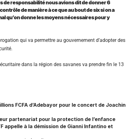
s de responsabilité nous avions dit de donner 6
ontrôle de manière à ce que au bout de six si on a
mal qu’on donne les moyens nécessaires pour y
e prorogation qui va permettre au gouvernement d’adopter des
urité.
sécuritaire dans la région des savanes va prendre fin le 13
illions FCFA d’Adebayor pour le concert de Joachin
r partenariat pour la protection de l’enfance
TF appelle à la démission de Gianni Infantino et