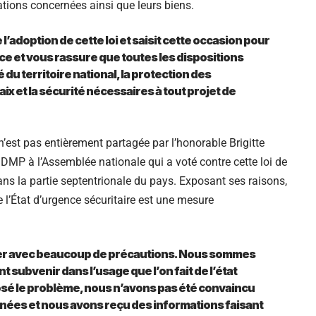
ations concernées ainsi que leurs biens.
’adoption de cette loi et saisit cette occasion pour
e et vous rassure que toutes les dispositions
é du territoire national, la protection des
ix et la sécurité nécessaires à tout projet de
’est pas entièrement partagée par l’honorable Brigitte
P à l’Assemblée nationale qui a voté contre cette loi de
dans la partie septentrionale du pays. Exposant ses raisons,
 l’État d’urgence sécuritaire est une mesure
nier avec beaucoup de précautions. Nous sommes
 subvenir dans l’usage que l’on fait de l’état
sé le problème, nous n’avons pas été convaincu
nnées et nous avons reçu des informations faisant