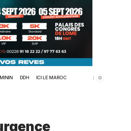
MININ
DDH
ICI LE MAROC
’urgence