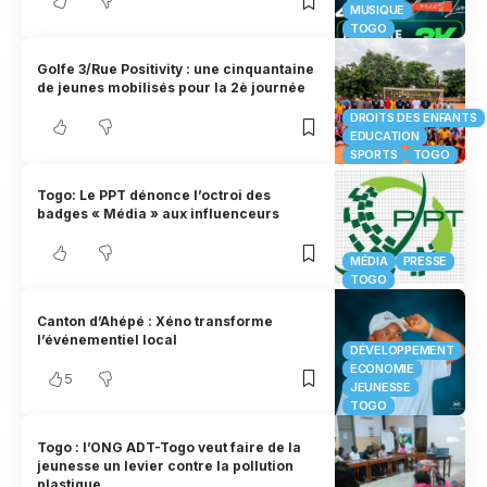
MUSIQUE
TOGO
Golfe 3/Rue Positivity : une cinquantaine
de jeunes mobilisés pour la 2è journée
DROITS DES ENFANTS
EDUCATION
SPORTS
TOGO
Togo: Le PPT dénonce l’octroi des
badges « Média » aux influenceurs
MÉDIA
PRESSE
TOGO
Canton d’Ahépé : Xéno transforme
l’événementiel local
DÉVELOPPEMENT
ECONOMIE
5
JEUNESSE
TOGO
Togo : l’ONG ADT-Togo veut faire de la
jeunesse un levier contre la pollution
plastique