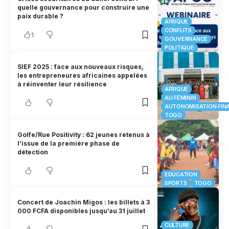
quelle gouvernance pour construire une
paix durable ?
AFRIQUE
CONFLITS
1
GOUVERNANCE
POLITIQUE
SIEF 2025 : face aux nouveaux risques,
les entrepreneures africaines appelées
à réinventer leur résilience
AFRIQUE
AU FÉMININ
AUTONOMISATION FIN
TOGO
Golfe/Rue Positivity : 62 jeunes retenus à
l’issue de la première phase de
détection
EDUCATION
SPORTS
TOGO
Concert de Joachin Migos : les billets à 3
000 FCFA disponibles jusqu’au 31 juillet
CULTURE