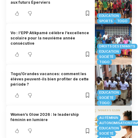
aux futurs Éperviers
EDUCATION
SPORTS
TOGO
Vo : l’EPP Atikpamé célèbre l’excellence
scolaire pour la neuvième année
consécutive
DROITS DES ENFANTS
EDUCATION
SOCIÉTÉ
TOGO
Togo/Grandes vacances: comment les
élèves peuvent-ils bien profiter de cette
période ?
EDUCATION
SOCIÉTÉ
TOGO
Women’s Glow 2026 : le leadership
AU FÉMININ
féminin en lumière
AUTONOMISATION FIN
EDUCATION
SOCIÉTÉ