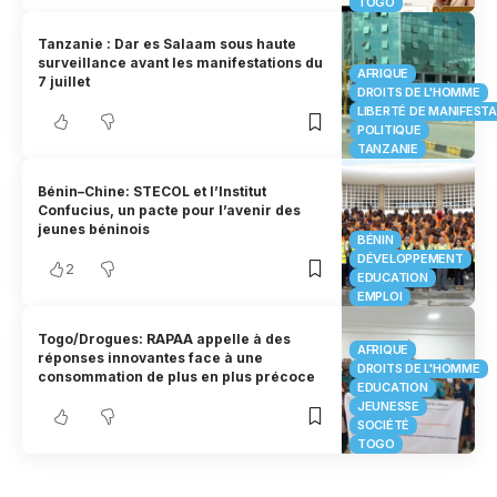
TOGO
Tanzanie : Dar es Salaam sous haute
surveillance avant les manifestations du
AFRIQUE
7 juillet
DROITS DE L'HOMME
LIBERTÉ DE MANIFEST
POLITIQUE
TANZANIE
Bénin–Chine: STECOL et l’Institut
Confucius, un pacte pour l’avenir des
jeunes béninois
BÉNIN
DÉVELOPPEMENT
2
EDUCATION
EMPLOI
Togo/Drogues: RAPAA appelle à des
AFRIQUE
réponses innovantes face à une
DROITS DE L'HOMME
consommation de plus en plus précoce
EDUCATION
JEUNESSE
SOCIÉTÉ
TOGO