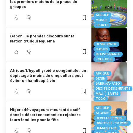
les premiers matchs de la phase de
groupes
AFRIQUE
MONDE
SPORTS
Gabon : le premier discours sur la
Nation d’Oligui Nguema
DÉMOCRATIE
GABON
GOUVERNANCE
POLITIQUE
Afrique/L’hypothyroïdie congénitale : un
AFRIQUE
dépistage à moins de cinq dollars peut
BÉNIN
éviter un handicap à vie
BURKINA-FASO
DROITS DES ENFANTS
MALI
SANTÉ
TOGO
AFRIQUE
Niger : 49 voyageurs meurent de soif
ALGÉRIE
dans le désert en tentant de rejoindre
DÉVELOPPEMENT
leurs familles pour la fête
DROITS DE L'HOMME
HUMANITAIRE
MALI
NIGER