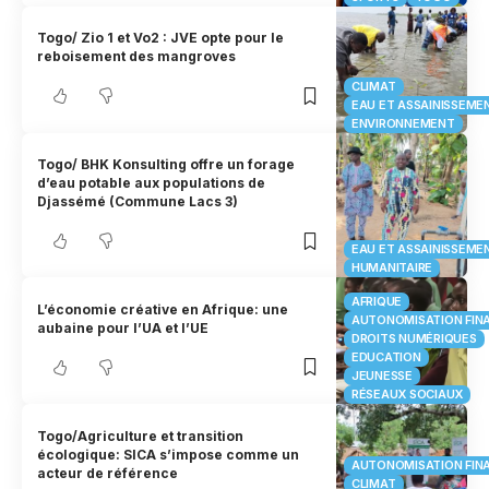
Togo/ Zio 1 et Vo2 : JVE opte pour le
reboisement des mangroves
CLIMAT
EAU ET ASSAINISSEME
ENVIRONNEMENT
Togo/ BHK Konsulting offre un forage
d’eau potable aux populations de
Djassémé (Commune Lacs 3)
EAU ET ASSAINISSEME
HUMANITAIRE
AFRIQUE
L’économie créative en Afrique: une
AUTONOMISATION FIN
aubaine pour l’UA et l’UE
DROITS NUMÉRIQUES
EDUCATION
JEUNESSE
RÉSEAUX SOCIAUX
Togo/Agriculture et transition
écologique: SICA s’impose comme un
AUTONOMISATION FIN
acteur de référence
CLIMAT