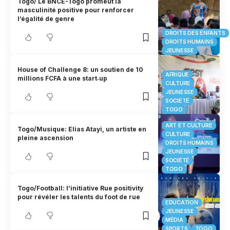
Togo/ Le BNCE-Togo promeut la
masculinité positive pour renforcer
l’égalité de genre
DROITS DES ENFANTS
DROITS HUMAINS
JEUNESSE
House of Challenge 8: un soutien de 10
AFRIQUE
millions FCFA à une start‑up
CULTURE
JEUNESSE
SOCIÉTÉ
TOGO
ART ET CULTURE
Togo/Musique: Elias Atayi, un artiste en
CULTURE
pleine ascension
DROITS HUMAINS
JEUNESSE
SOCIÉTÉ
TOGO
Togo/Football: l’initiative Rue positivity
pour révéler les talents du foot de rue
EDUCATION
JEUNESSE
MÉDIA
SPORTS
TOGO