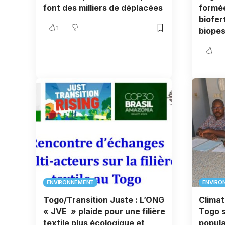
font des milliers de déplacées
formée
biofer
1
biopes
ENVIRONNEMENT
ENVIRO
Togo/Transition Juste : L’ONG
Climat
« JVE » plaide pour une filière
Togo s
textile plus écologique et
popula