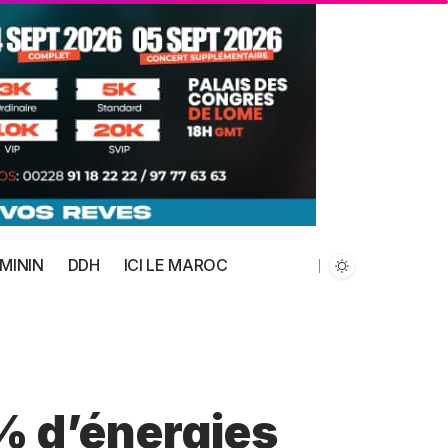
MININ
DDH
ICI LE MAROC
% d’énergies