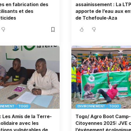
s en fabrication des
assainissement : La LT
tilisants et des
apporte de l’eau aux en
ticides
de Tchefoule-Aza
NNEMENT
TOGO
ENVIRONNEMENT
TOGO
: Les Amis de la Terre-
Togo/ Agro Boot Camp-
olidaire avec les
Citoyennes 2025: JVE 
tions vulnérables de
l’événement écologique