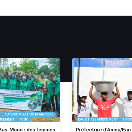
E
AUTONOMISATION FINANCIÈRE
NNEMENT
TOGO
EAU ET ASSAINISSEMENT
TOG
Bas-Mono : des femmes
Préfecture d’Amou/Eau 