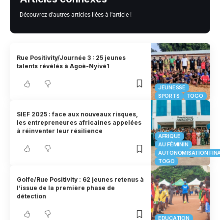
Découvrez d'autres articles liées à l'article !
Rue Positivity/Journée 3 : 25 jeunes
talents révélés à Agoè-Nyivé1
JEUNESSE
SPORTS
TOGO
SIEF 2025 : face aux nouveaux risques,
les entrepreneures africaines appelées
à réinventer leur résilience
AFRIQUE
AU FÉMININ
AUTONOMISATION FIN
TOGO
Golfe/Rue Positivity : 62 jeunes retenus à
l’issue de la première phase de
détection
EDUCATION