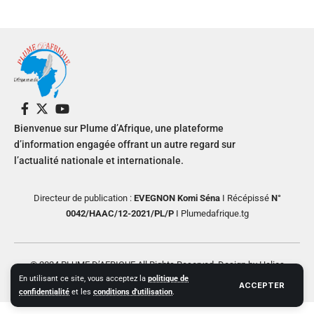
Bienvenue sur Plume d’Afrique, une plateforme
d’information engagée offrant un autre regard sur
l’actualité nationale et internationale.
Directeur de publication :
EVEGNON Komi Séna
I Récépissé
N°
0042/HAAC/12-2021/PL/P
I Plumedafrique.tg
© 2024 PLUME D’AFRIQUE All Rights Reserved. Design by Helios
En utilisant ce site, vous acceptez la
politique de
Creative
ACCEPTER
confidentialité
et les
conditions d'utilisation
.