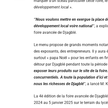
marquer d’un sceau particulier cette foire, l
développement local »
.
‘‘
Nous voulons mettre en exergue la place de
développement local voire national’’
, a expl
foire avancée de Djagblé.
Le menu propose de grands moments notamm
des exposants, des entrepreneurs. Il y aura 
surtout « papa Noël » pour les enfants en fin
détour par Djagblé pendant toute la période d
exposer leurs produits sur le site de la foire
concurrentiels. A toute la population d’ici e
nous les richesses de Djagblé’’
, a lancé M.
La 4è édition de la foire avancée de Djagbl
2024 au 5 janvier 2025 sur le terrain du lyc