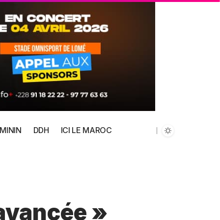
MININ
DDH
ICI LE MAROC
 avancée »