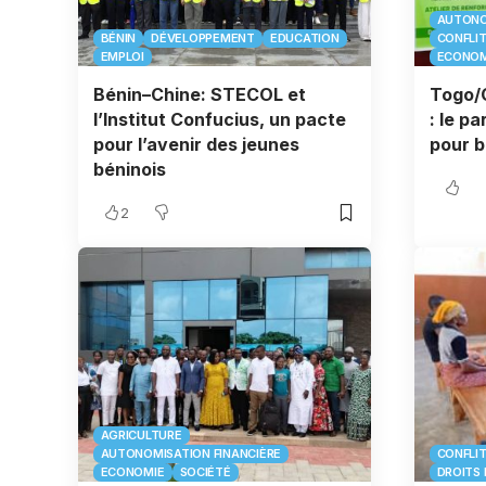
AUTONO
BÉNIN
DÉVELOPPEMENT
EDUCATION
CONFLI
EMPLOI
ECONOM
Bénin–Chine: STECOL et
Togo/C
l’Institut Confucius, un pacte
: le p
pour l’avenir des jeunes
pour b
béninois
2
AGRICULTURE
AUTONOMISATION FINANCIÈRE
CONFLI
ECONOMIE
SOCIÉTÉ
DROITS 