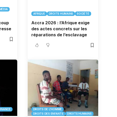
MÉDIA
AFRIQUE
DROITS HUMAINS
SOCIÉTÉ
coup
Accra 2026 : l’Afrique exige
presse
des actes concrets sur les
réparations de l’esclavage
RNANCE
DROITS DE L'HOMME
DROITS DES ENFANTS
DROITS HUMAINS