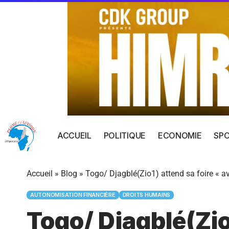
ACCUEIL
POLITIQUE
ECONOMIE
SP
Accueil
»
Blog
»
Togo/ Djagblé(Zio1) attend sa foire « a
AUTONOMISATION FINANCIÈRE
DROITS HUMAINS
Togo/ Djagblé(Zio