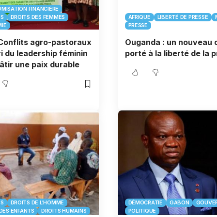
MISATION FINANCIÈRE
TS
DROITS DES FEMMES
AFRIQUE
LIBERTÉ DE PRESSE
IE
PRESSE
onflits agro-pastoraux
Ouganda : un nouveau 
ari du leadership féminin
porté à la liberté de la 
âtir une paix durable
TS
DROITS DE L'HOMME
DÉMOCRATIE
GABON
GOUVE
DES ENFANTS
DROITS HUMAINS
POLITIQUE