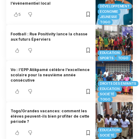
l’événementiel local
DÉVELOPPEMENT
ECONOMIE
5
JEUNESSE
TOGO
Football : Rue Positivity lance la chasse
aux futurs Éperviers
EDUCATION
SPORTS
TOGO
Vo : l’EPP Atikpamé célèbre l’excellence
scolaire pour la neuvième année
consécutive
DROITS DES ENFANTS
EDUCATION
SOCIÉTÉ
TOGO
Togo/Grandes vacances: comment les
élèves peuvent-ils bien profiter de cette
période ?
EDUCATION
SOCIÉTÉ