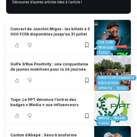
Découvrez d'autres articles liées à l'article !
Concert de Joachin Migos : les billets à 3
000 FCFA disponibles jusqu’au 31 juillet
CULTURE
MUSIQUE
TOGO
Golfe 3/Rue Positivity : une cinquantaine
de jeunes mobilisés pour la 2è journée
DROITS DES ENFANTS
EDUCATION
SPORTS
TOGO
Togo: Le PPT dénonce l’octroi des
badges « Média » aux influenceurs
MÉDIA
PRESSE
TOGO
Canton d’Ahépé : Xéno transforme