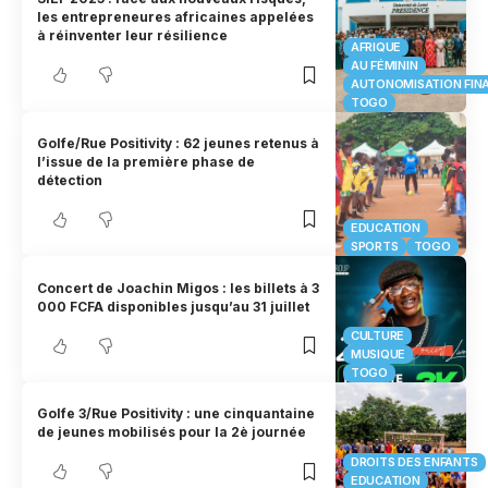
les entrepreneures africaines appelées
à réinventer leur résilience
AFRIQUE
AU FÉMININ
AUTONOMISATION FIN
TOGO
Golfe/Rue Positivity : 62 jeunes retenus à
l’issue de la première phase de
détection
EDUCATION
SPORTS
TOGO
Concert de Joachin Migos : les billets à 3
000 FCFA disponibles jusqu’au 31 juillet
CULTURE
MUSIQUE
TOGO
Golfe 3/Rue Positivity : une cinquantaine
de jeunes mobilisés pour la 2è journée
DROITS DES ENFANTS
EDUCATION