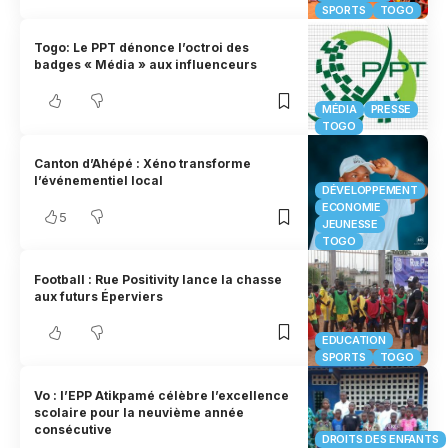
SPORTS
TOGO
Togo: Le PPT dénonce l’octroi des
badges « Média » aux influenceurs
MÉDIA
PRESSE
TOGO
Canton d’Ahépé : Xéno transforme
l’événementiel local
DÉVELOPPEMENT
ECONOMIE
5
JEUNESSE
TOGO
Football : Rue Positivity lance la chasse
aux futurs Éperviers
EDUCATION
SPORTS
TOGO
Vo : l’EPP Atikpamé célèbre l’excellence
scolaire pour la neuvième année
consécutive
DROITS DES ENFANTS