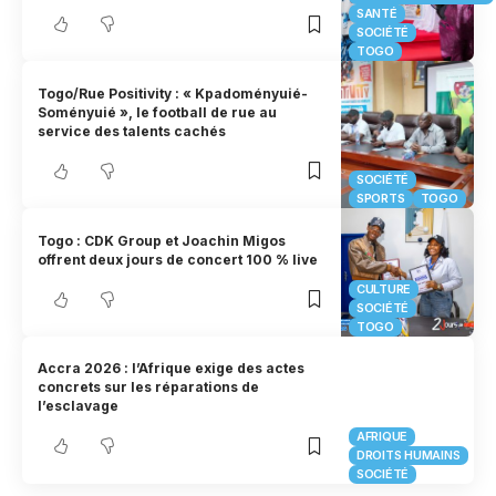
SANTÉ
SOCIÉTÉ
TOGO
Togo/Rue Positivity : « Kpadoményuié-
Soményuié », le football de rue au
service des talents cachés
SOCIÉTÉ
SPORTS
TOGO
Togo : CDK Group et Joachin Migos
offrent deux jours de concert 100 % live
CULTURE
SOCIÉTÉ
TOGO
Accra 2026 : l’Afrique exige des actes
concrets sur les réparations de
l’esclavage
AFRIQUE
DROITS HUMAINS
SOCIÉTÉ