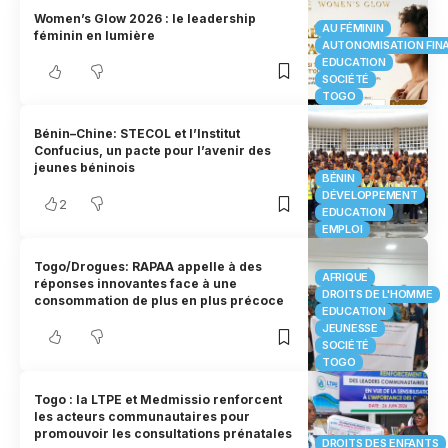
Women’s Glow 2026 : le leadership
AU FÉMININ
féminin en lumière
AUTONOMISATION FIN
EDUCATION
SOCIÉTÉ
TOGO
Bénin–Chine: STECOL et l’Institut
Confucius, un pacte pour l’avenir des
jeunes béninois
BÉNIN
DÉVELOPPEMENT
2
EDUCATION
EMPLOI
Togo/Drogues: RAPAA appelle à des
AFRIQUE
réponses innovantes face à une
DROITS DE L'HOMME
consommation de plus en plus précoce
EDUCATION
JEUNESSE
SOCIÉTÉ
TOGO
Togo : la LTPE et Medmissio renforcent
les acteurs communautaires pour
promouvoir les consultations prénatales
DROITS DES ENFANTS