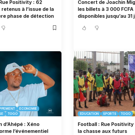
Rue Positivity : 62
Concert de Joachin Mig
 retenus à l’issue de la
les billets à 3 000 FCFA
re phase de détection
disponibles jusqu’au 31 j
PPEMENT
ECONOMIE
SE
TOGO
EDUCATION
SPORTS
TOGO
 d’Ahépé : Xéno
Football : Rue Positivity
orme l’événementiel
la chasse aux futurs