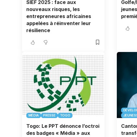
SIEF 2025 : face aux
Golfe/
nouveaux risques, les
jeunes
entrepreneures africaines
premiè
appelées à réinventer leur
résilience
DÉVELO
MÉDIA
PRESSE
TOGO
JEUNES
Togo: Le PPT dénonce l’octroi
Canton
des badges « Média » aux
transf