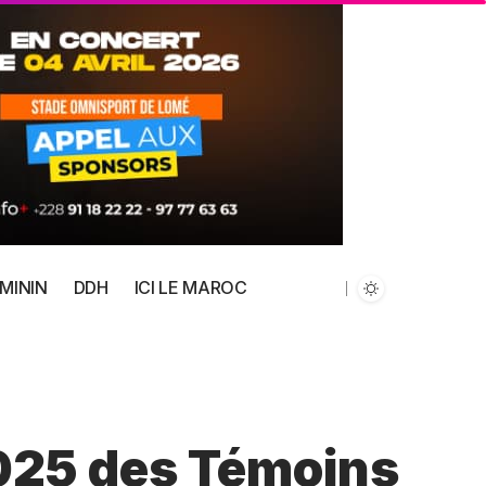
MININ
DDH
ICI LE MAROC
025 des Témoins