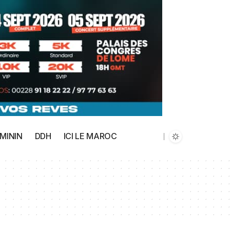
MININ
DDH
ICI LE MAROC