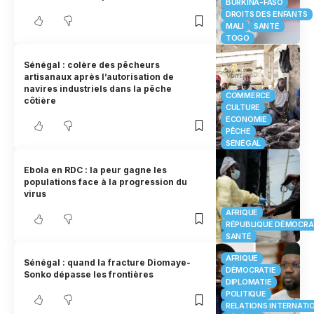
BURKINA-FASO
DROITS DES ENFANTS
MALI
SANTÉ
TOGO
Sénégal : colère des pêcheurs
artisanaux après l’autorisation de
navires industriels dans la pêche
COMMERCE
côtière
CULTURE
ECONOMIE
PÊCHE
SÉNÉGAL
Ebola en RDC : la peur gagne les
populations face à la progression du
virus
AFRIQUE
RÉPUBLIQUE DÉMOCRA
SANTÉ
AFRIQUE
Sénégal : quand la fracture Diomaye-
DÉMOCRATIE
Sonko dépasse les frontières
DIPLOMATIE
POLITIQUE
RELATIONS INTERNATI