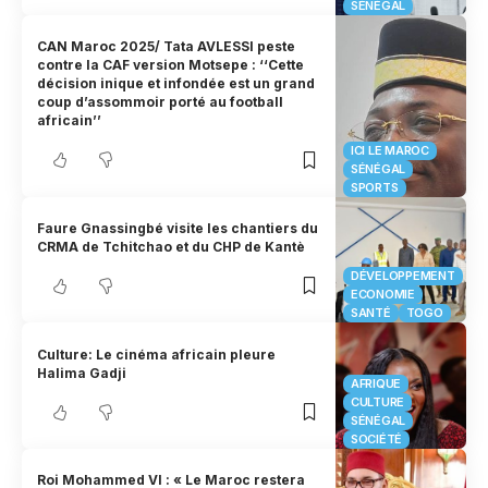
SÉNÉGAL
CAN Maroc 2025/ Tata AVLESSI peste
contre la CAF version Motsepe : ‘‘Cette
décision inique et infondée est un grand
coup d’assommoir porté au football
africain’’
ICI LE MAROC
SÉNÉGAL
SPORTS
Faure Gnassingbé visite les chantiers du
CRMA de Tchitchao et du CHP de Kantè
DÉVELOPPEMENT
ECONOMIE
SANTÉ
TOGO
Culture: Le cinéma africain pleure
Halima Gadji
AFRIQUE
CULTURE
SÉNÉGAL
SOCIÉTÉ
Roi Mohammed VI : « Le Maroc restera