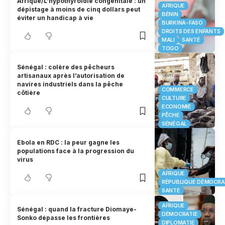
Afrique/L’hypothyroïdie congénitale : un
AFRIQUE
dépistage à moins de cinq dollars peut
BÉNIN
éviter un handicap à vie
BURKINA-FASO
DROITS DES ENFANTS
MALI
SANTÉ
TOGO
Sénégal : colère des pêcheurs
artisanaux après l’autorisation de
navires industriels dans la pêche
COMMERCE
côtière
CULTURE
ECONOMIE
PÊCHE
SÉNÉGAL
Ebola en RDC : la peur gagne les
populations face à la progression du
virus
AFRIQUE
RÉPUBLIQUE DÉMOCRA
SANTÉ
AFRIQUE
Sénégal : quand la fracture Diomaye-
DÉMOCRATIE
Sonko dépasse les frontières
DIPLOMATIE