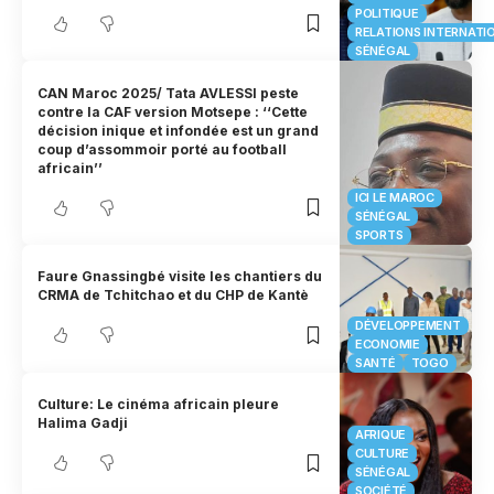
POLITIQUE
RELATIONS INTERNATI
SÉNÉGAL
CAN Maroc 2025/ Tata AVLESSI peste
contre la CAF version Motsepe : ‘‘Cette
décision inique et infondée est un grand
coup d’assommoir porté au football
africain’’
ICI LE MAROC
SÉNÉGAL
SPORTS
Faure Gnassingbé visite les chantiers du
CRMA de Tchitchao et du CHP de Kantè
DÉVELOPPEMENT
ECONOMIE
SANTÉ
TOGO
Culture: Le cinéma africain pleure
Halima Gadji
AFRIQUE
CULTURE
SÉNÉGAL
SOCIÉTÉ