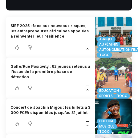
SIEF 2025 : face aux nouveaux risques,
les entrepreneures africaines appelées
à réinventer leur résilience
AFRIQUE
AU FÉMININ
AUTONOMISATION FIN
TOGO
Golfe/Rue Positivity : 62 jeunes retenus à
l’issue de la première phase de
détection
EDUCATION
SPORTS
TOGO
Concert de Joachin Migos : les billets à 3
000 FCFA disponibles jusqu’au 31 juillet
CULTURE
MUSIQUE
TOGO