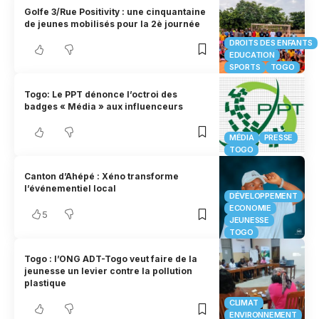
Golfe 3/Rue Positivity : une cinquantaine
de jeunes mobilisés pour la 2è journée
DROITS DES ENFANTS
EDUCATION
SPORTS
TOGO
Togo: Le PPT dénonce l’octroi des
badges « Média » aux influenceurs
MÉDIA
PRESSE
TOGO
Canton d’Ahépé : Xéno transforme
l’événementiel local
DÉVELOPPEMENT
ECONOMIE
5
JEUNESSE
TOGO
Togo : l’ONG ADT-Togo veut faire de la
jeunesse un levier contre la pollution
plastique
CLIMAT
ENVIRONNEMENT