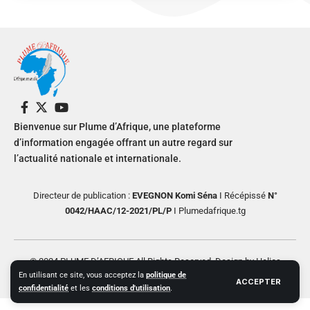
Bienvenue sur Plume d’Afrique, une plateforme
d’information engagée offrant un autre regard sur
l’actualité nationale et internationale.
Directeur de publication :
EVEGNON Komi Séna
I Récépissé
N°
0042/HAAC/12-2021/PL/P
I Plumedafrique.tg
© 2024 PLUME D’AFRIQUE All Rights Reserved. Design by Helios
En utilisant ce site, vous acceptez la
politique de
Creative
ACCEPTER
confidentialité
et les
conditions d'utilisation
.