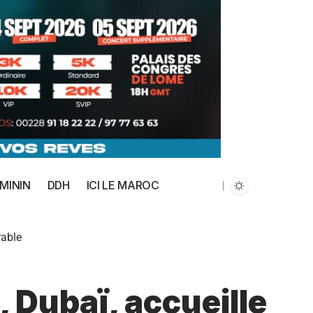
MININ
DDH
ICI LE MAROC
rable
 Dubaï, accueille