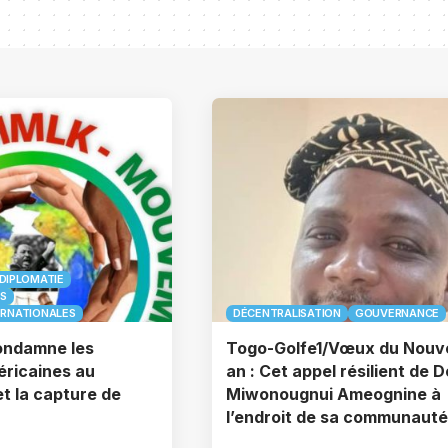
DIPLOMATIE
S
ERNATIONALES
DÉCENTRALISATION
GOUVERNANCE
ndamne les
Togo-Golfe1/Vœux du Nouv
éricaines au
an : Cet appel résilient de D
t la capture de
Miwonougnui Ameognine à
l’endroit de sa communauté