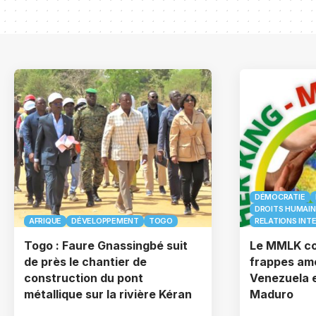
DÉMOCRATIE
DROITS HUMAIN
AFRIQUE
DÉVELOPPEMENT
TOGO
RELATIONS INT
Togo : Faure Gnassingbé suit
Le MMLK co
de près le chantier de
frappes am
construction du pont
Venezuela e
métallique sur la rivière Kéran
Maduro