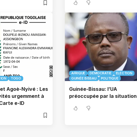
AFRIQUE
DÉMOCRATIE
ELECTION
TION
TOGO
GUINÉE BISSAU
POLITIQUE
et Agoè-Nyivé : Les
Guinée-Bissau: l’UA
vités urgemment à
préoccupée par la situation
 Carte e-ID