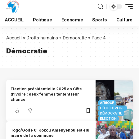
ACCUEIL
Politique
Economie
Sports
Culture
Accueil
»
Droits humains
»
Démocratie
»
Page 4
Démocratie
Election présidentielle 2025 en Côte
d’Ivoire : deux femmes tentent leur
chance
AFRIQUE
CÔTE D'IVOIRE
DÉMOCRATIE
ELECTION
Togo/Golfe 6: Kokou Amenyenou est élu
maire de la commune