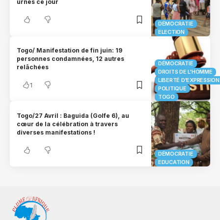
urnes ce jour
DÉMOCRATIE
ELECTION
Togo/ Manifestation de fin juin: 19
personnes condamnées, 12 autres
DÉMOCRATIE
relâchées
DROITS DE L'HOMME
LIBERTÉ D'EXPRESSION
1
POLITIQUE
TOGO
Togo/27 Avril : Baguida (Golfe 6), au
cœur de la célébration à travers
diverses manifestations !
DÉMOCRATIE
EDUCATION