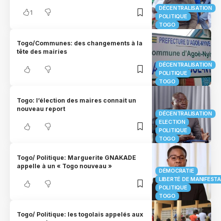
DÉCENTRALISATION
1
POLITIQUE
TOGO
Togo/Communes: des changements à la
tête des mairies
DÉCENTRALISATION
POLITIQUE
TOGO
Togo: l’élection des maires connait un
nouveau report
DÉCENTRALISATION
ELECTION
POLITIQUE
TOGO
Togo/ Politique: Marguerite GNAKADE
appelle à un « Togo nouveau »
DÉMOCRATIE
LIBERTÉ DE MANIFEST
POLITIQUE
TOGO
Togo/ Politique: les togolais appelés aux