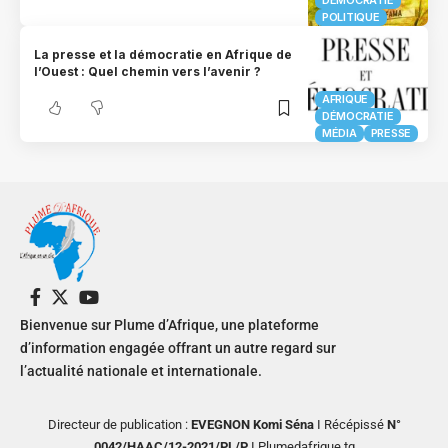
POLITIQUE
La presse et la démocratie en Afrique de
l’Ouest : Quel chemin vers l’avenir ?
AFRIQUE
DÉMOCRATIE
MÉDIA
PRESSE
Bienvenue sur Plume d’Afrique, une plateforme
d’information engagée offrant un autre regard sur
l’actualité nationale et internationale.
Directeur de publication :
EVEGNON Komi Séna
I Récépissé
N°
0042/HAAC/12-2021/PL/P
I Plumedafrique.tg