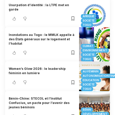
Usurpation d’identité : la LTPE met en
garde
AFRIQUE
SOCIÉTÉ
TOGO
Inondations au Togo : le MMLK appelle à
des États généraux sur le logement et
l’habitat
CLIMAT
ENVIRONNEMENT
SOCIÉTÉ
TOGO
Women’s Glow 2026 : le leadership
AU FÉMININ
féminin en lumière
AUTONOMISATION FIN
EDUCATION
SOCIÉTÉ
TOGO
Bénin–Chine: STECOL et l’Institut
Confucius, un pacte pour l’avenir des
jeunes béninois
BÉNIN
DÉVELOPPEMENT