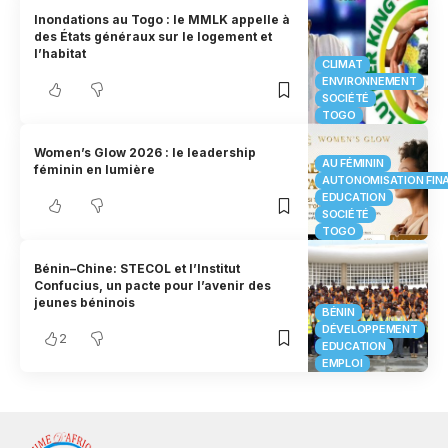
Inondations au Togo : le MMLK appelle à
des États généraux sur le logement et
l’habitat
CLIMAT
ENVIRONNEMENT
SOCIÉTÉ
TOGO
Women’s Glow 2026 : le leadership
AU FÉMININ
féminin en lumière
AUTONOMISATION FIN
EDUCATION
SOCIÉTÉ
TOGO
Bénin–Chine: STECOL et l’Institut
Confucius, un pacte pour l’avenir des
jeunes béninois
BÉNIN
DÉVELOPPEMENT
2
EDUCATION
EMPLOI