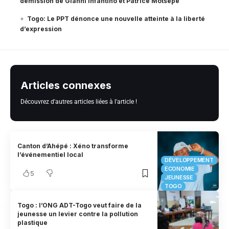
démission de Gianni Infantino et Patrice Motsepe
Togo: Le PPT dénonce une nouvelle atteinte à la liberté
d’expression
Articles connexes
Découvrez d'autres articles liées à l'article !
Canton d’Ahépé : Xéno transforme
l’événementiel local
DÉVELOPPEMENT
ECONOMIE
5
JEUNESSE
TOGO
Togo : l’ONG ADT-Togo veut faire de la
jeunesse un levier contre la pollution
plastique