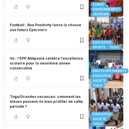
CLIMAT
ENVIRONNEMENT
JEUNESSE
Football : Rue Positivity lance la chasse
aux futurs Éperviers
EDUCATION
SPORTS
TOGO
Vo : l’EPP Atikpamé célèbre l’excellence
scolaire pour la neuvième année
consécutive
DROITS DES ENFANTS
EDUCATION
SOCIÉTÉ
TOGO
Togo/Grandes vacances: comment les
élèves peuvent-ils bien profiter de cette
période ?
EDUCATION
SOCIÉTÉ
TOGO