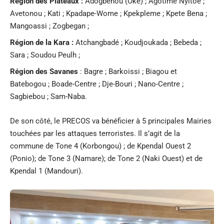
Région des Plateaux :
Adogbenou (Oke) ; Agotime Nyitoe ;
Avetonou ; Kati ; Kpadape-Wome ; Kpekpleme ; Kpete Bena ;
Mangoassi ; Zogbegan ;
Région de la Kara :
Atchangbadé ; Koudjoukada ; Bebeda ;
Sara ; Soudou Peulh ;
Région des Savanes
: Bagre ; Barkoissi ; Biagou et
Batebogou ; Boade-Centre ; Dje-Bouri ; Nano-Centre ;
Sagbiebou ; Sam-Naba.
De son côté, le PRECOS va bénéficier à 5 principales Mairies
touchées par les attaques terroristes. Il s’agit de la
commune de Tone 4 (Korbongou) ; de Kpendal Ouest 2
(Ponio); de Tone 3 (Namare); de Tone 2 (Naki Ouest) et de
Kpendal 1 (Mandouri).