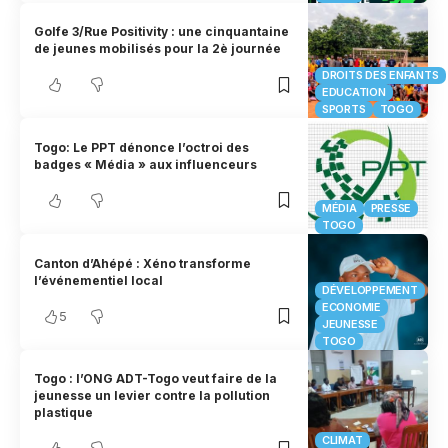
Golfe 3/Rue Positivity : une cinquantaine
de jeunes mobilisés pour la 2è journée
DROITS DES ENFANTS
EDUCATION
SPORTS
TOGO
Togo: Le PPT dénonce l’octroi des
badges « Média » aux influenceurs
MÉDIA
PRESSE
TOGO
Canton d’Ahépé : Xéno transforme
l’événementiel local
DÉVELOPPEMENT
ECONOMIE
5
JEUNESSE
TOGO
Togo : l’ONG ADT-Togo veut faire de la
jeunesse un levier contre la pollution
plastique
CLIMAT