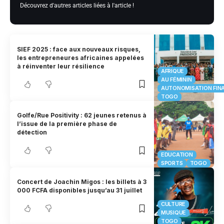
Découvrez d'autres articles liées à l'article !
SIEF 2025 : face aux nouveaux risques,
les entrepreneures africaines appelées
à réinventer leur résilience
AFRIQUE
AU FÉMININ
AUTONOMISATION FIN
TOGO
Golfe/Rue Positivity : 62 jeunes retenus à
l’issue de la première phase de
détection
EDUCATION
SPORTS
TOGO
Concert de Joachin Migos : les billets à 3
000 FCFA disponibles jusqu’au 31 juillet
CULTURE
MUSIQUE
TOGO