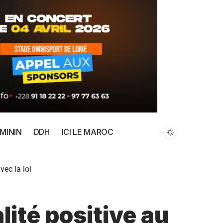
MININ
DDH
ICI LE MAROC
vec la loi
lité positive au