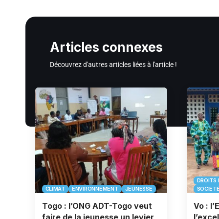
Articles connexes
Découvrez d'autres articles liées à l'article !
DROITS 
CLIMAT
ENVIRONNEMENT
JEUNESSE
SOCIÉT
Togo : l’ONG ADT-Togo veut
Vo : l
faire de la jeunesse un levier
l’exce