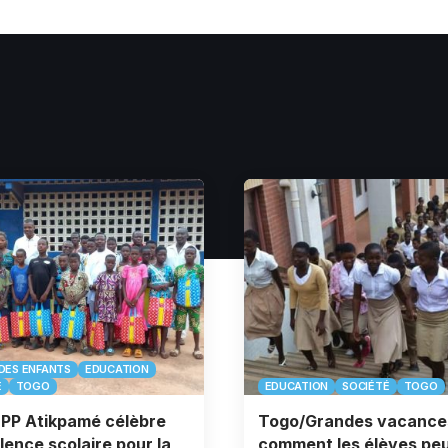
DES ENFANTS
EDUCATION
É
TOGO
EDUCATION
SOCIÉTÉ
TOGO
’EPP Atikpamé célèbre
Togo/Grandes vacance
llence scolaire pour la
comment les élèves pe