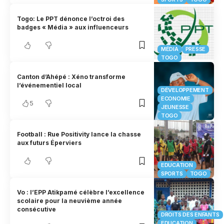
Togo: Le PPT dénonce l’octroi des
badges « Média » aux influenceurs
MÉDIA
PRESSE
TOGO
Canton d’Ahépé : Xéno transforme
l’événementiel local
DÉVELOPPEMENT
ECONOMIE
5
JEUNESSE
TOGO
Football : Rue Positivity lance la chasse
aux futurs Éperviers
EDUCATION
SPORTS
TOGO
Vo : l’EPP Atikpamé célèbre l’excellence
scolaire pour la neuvième année
consécutive
DROITS DES ENFANTS
EDUCATION