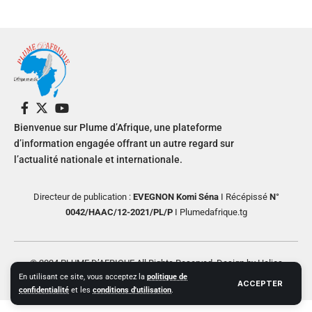
Bienvenue sur Plume d’Afrique, une plateforme
d’information engagée offrant un autre regard sur
l’actualité nationale et internationale.
Directeur de publication :
EVEGNON Komi Séna
I Récépissé
N°
0042/HAAC/12-2021/PL/P
I Plumedafrique.tg
© 2024 PLUME D’AFRIQUE All Rights Reserved. Design by Helios
En utilisant ce site, vous acceptez la
politique de
Creative
ACCEPTER
confidentialité
et les
conditions d'utilisation
.