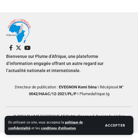
Bienvenue sur Plume d’Afrique, une plateforme
d’information engagée offrant un autre regard sur
l’actualité nationale et internationale.
Directeur de publication :
EVEGNON Komi Séna
I Récépissé
N°
0042/HAAC/12-2021/PL/P
I Plumedafrique.tg
© 2024 PLUME D’AFRIQUE All Rights Reserved. Design by Helios
En utilisant ce site, vous acceptez la
politique de
Creative
ACCEPTER
confidentialité
et les
conditions d'utilisation
.