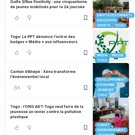
Golfe 3/Rue Positivity : une cinquantaine
de jeunes mobilisés pour la 2è journée
DROITS DES ENFANTS
EDUCATION
SPORTS
TOGO
Togo: Le PPT dénonce l’octroi des
badges « Média » aux influenceurs
MÉDIA
PRESSE
TOGO
Canton d’Ahépé : Xéno transforme
l’événementiel local
DÉVELOPPEMENT
ECONOMIE
5
JEUNESSE
TOGO
Togo : l’ONG ADT-Togo veut faire de la
jeunesse un levier contre la pollution
plastique
CLIMAT
ENVIRONNEMENT