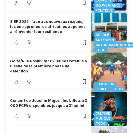
CONFLITS
1
GOUVERNANCE
POLITIQUE
SIEF 2025 : face aux nouveaux risques,
les entrepreneures africaines appelées
à réinventer leur résilience
AFRIQUE
AU FÉMININ
AUTONOMISATION FIN
TOGO
Golfe/Rue Positivity : 62 jeunes retenus à
l’issue de la première phase de
détection
EDUCATION
SPORTS
TOGO
Concert de Joachin Migos : les billets à 3
000 FCFA disponibles jusqu’au 31 juillet
CULTURE
MUSIQUE
TOGO