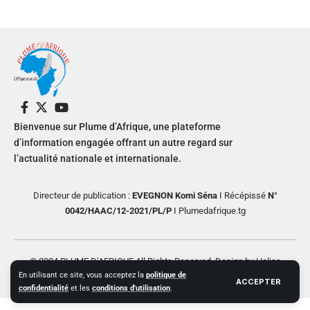
Bienvenue sur Plume d’Afrique, une plateforme
d’information engagée offrant un autre regard sur
l’actualité nationale et internationale.
Directeur de publication :
EVEGNON Komi Séna
I Récépissé
N°
0042/HAAC/12-2021/PL/P
I Plumedafrique.tg
© 2024 PLUME D’AFRIQUE All Rights Reserved. Design by Helios
En utilisant ce site, vous acceptez la
politique de
Creative
ACCEPTER
confidentialité
et les
conditions d'utilisation
.