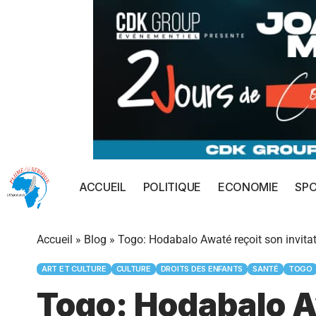
ACCUEIL
POLITIQUE
ECONOMIE
SP
Accueil
»
Blog
»
Togo: Hodabalo Awaté reçoit son invita
ART ET CULTURE
CULTURE
DROITS DES ENFANTS
SANTÉ
TOGO
Togo: Hodabalo Aw