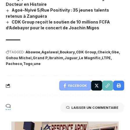
Docteur en Histoire
Agoè-Nyivé 5/Rue Positivity : 35 jeunes talents
retenus à Zanguéra
CDK Group reçoit le soutien de 10 millions FCFA
d’Adebayor pour le concert de Joachin Migos
TAGGED:
Abawoe
Agalawal
Boukary
CDK Group
Cheick
Gbe
Gohou Michel
Grand P
Ibrahim
Jaguar
Le Magnific
LTPE
Pacheco
Togo
une
FACEBOOK
LAISSER UN COMMENTAIRE