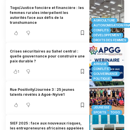
Togo/Justice foncière et financière : les
femmes rurales interpellent les
autorités face aux défis de la
AGRICULTURE
transhumance
AUTONOMISATION FIN
CONFLITS
DÉVELOPPEMENT
DROITS DES FEMMES
Crises sécuritaires au Sahel central :
quelle gouvernance pour construire une
paix durable ?
AFRIQUE
CONFLITS
1
GOUVERNANCE
POLITIQUE
Rue Positivity/Journée 3 : 25 jeunes
talents révélés à Agoè-Nyivé1
JEUNESSE
SPORTS
TOGO
SIEF 2025 : face aux nouveaux risques,
les entrepreneures africaines appelées