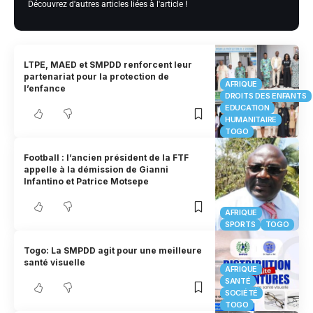
Découvrez d'autres articles liées à l'article !
LTPE, MAED et SMPDD renforcent leur
partenariat pour la protection de
AFRIQUE
l’enfance
DROITS DES ENFANTS
EDUCATION
HUMANITAIRE
TOGO
Football : l’ancien président de la FTF
appelle à la démission de Gianni
Infantino et Patrice Motsepe
AFRIQUE
SPORTS
TOGO
Togo: La SMPDD agit pour une meilleure
santé visuelle
AFRIQUE
SANTÉ
SOCIÉTÉ
TOGO