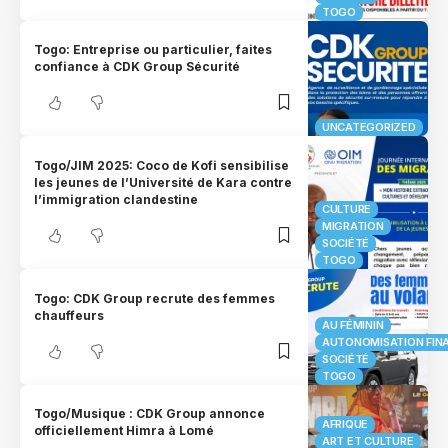
TOGO
Togo: Entreprise ou particulier, faites
confiance à CDK Group Sécurité
UNCATEGORIZED
Togo/JIM 2025: Coco de Kofi sensibilise
les jeunes de l’Université de Kara contre
l’immigration clandestine
CULTURE
MIGRATION
SOCIÉTÉ
TOGO
Togo: CDK Group recrute des femmes
chauffeurs
AU FÉMININ
AUTONOMISATION FIN
SOCIÉTÉ
TOGO
Togo/Musique : CDK Group annonce
AFRIQUE
officiellement Himra à Lomé
ART ET CULTURE