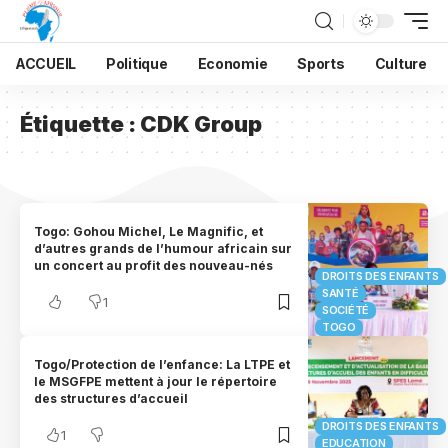
ACCUEIL
Politique
Economie
Sports
Culture
Étiquette :
CDK Group
Togo: Gohou Michel, Le Magnific, et
d’autres grands de l’humour africain sur
un concert au profit des nouveau-nés
DROITS DES ENFANTS
SANTÉ
1
SOCIÉTÉ
TOGO
Togo/Protection de l’enfance: La LTPE et
le MSGFPE mettent à jour le répertoire
des structures d’accueil
DROITS DES ENFANTS
1
EDUCATION