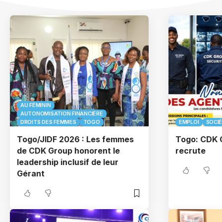
AU FÉMININ
AUTONOMISATION FINANCIÈRE
DROITS DES FEMMES
TOGO
EMPLOI
SOCI
Togo/JIDF 2026 : Les femmes
Togo: CDK 
de CDK Group honorent le
recrute
leadership inclusif de leur
Gérant