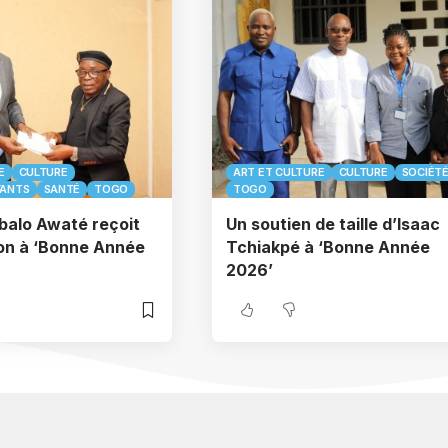
E
CULTURE
ART ET CULTURE
CULTURE
SOCIÉT
FANTS
SANTÉ
TOGO
TOGO
balo Awaté reçoit
Un soutien de taille d’Isaac
ion à ‘Bonne Année
Tchiakpé à ‘Bonne Année
2026’