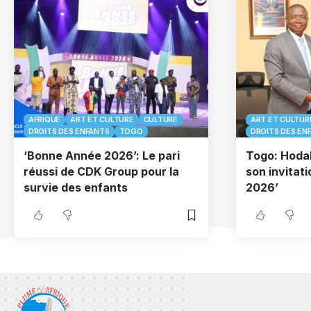
AFRIQUE
ART ET CULTURE
CULTURE
ART ET CULTUR
DROITS DES ENFANTS
TOGO
DROITS DES EN
‘Bonne Année 2026’: Le pari
Togo: Hoda
réussi de CDK Group pour la
son invitat
survie des enfants
2026’