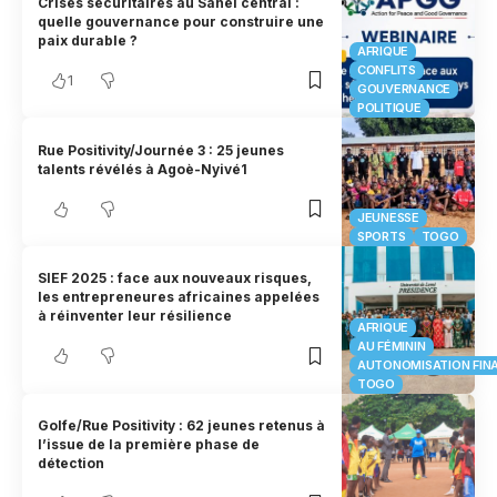
Crises sécuritaires au Sahel central :
quelle gouvernance pour construire une
paix durable ?
AFRIQUE
CONFLITS
1
GOUVERNANCE
POLITIQUE
Rue Positivity/Journée 3 : 25 jeunes
talents révélés à Agoè-Nyivé1
JEUNESSE
SPORTS
TOGO
SIEF 2025 : face aux nouveaux risques,
les entrepreneures africaines appelées
à réinventer leur résilience
AFRIQUE
AU FÉMININ
AUTONOMISATION FIN
TOGO
Golfe/Rue Positivity : 62 jeunes retenus à
l’issue de la première phase de
détection